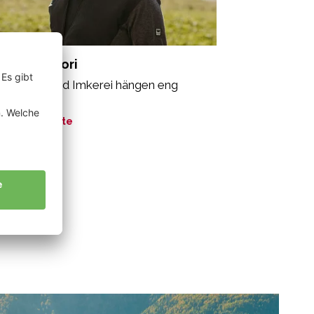
ppeiner Flori
felanbau und Imkerei hängen eng
sammen“
ne Geschichte