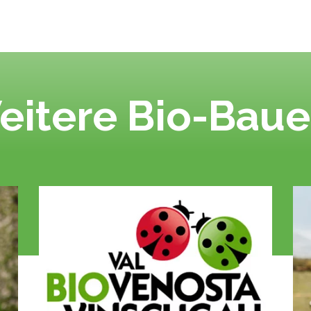
eitere Bio-Baue