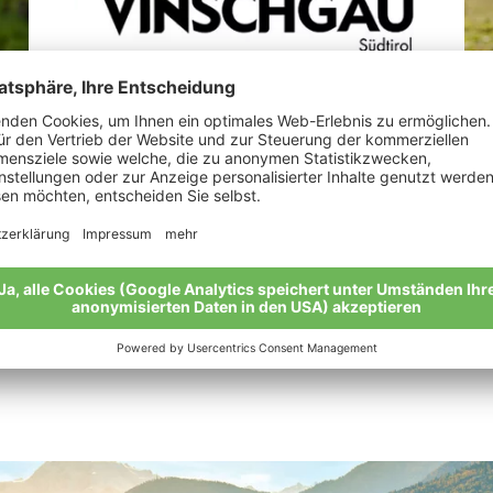
Perkmann Michael
Ta
„Ap
Meine Geschichte
zu
Mei
Alle Bio-Bauern im Überblick