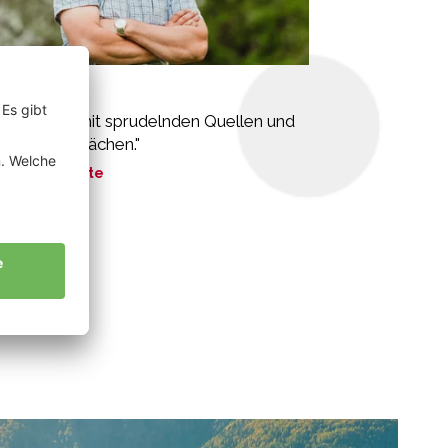
ler Pius
felwiesen mit sprudelnden Quellen und
schenden Bächen."
ne Geschichte