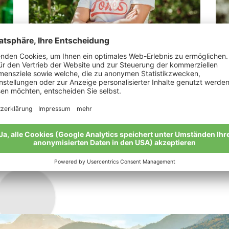
Kiem Andreas
Ab
„Bio ist eine Entscheidung zurück zum
"Ap
Ursprung.“
rau
Meine Geschichte
Mei
Alle Bio-Bauern im Überblick