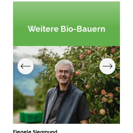
Weitere Bio-Bauern
Fiegele Siegmund
G