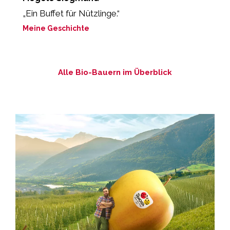
„Ein Buffet für Nützlinge.“
„
b
Meine Geschichte
M
Alle Bio-Bauern im Überblick