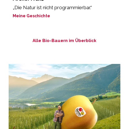
r
„Die Natur ist nicht programmierbar.“
“
Meine Geschichte
M
Alle Bio-Bauern im Überblick