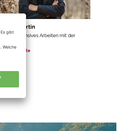
omann Martin
o ist ein intensives Arbeiten mit der
ur.“
ne Geschichte