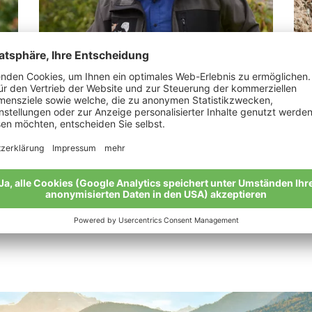
Kobler Augustin
Th
“
„Ein Bioapfel ist die perfekte Verbindung
„Bi
von Mensch und Natur.“
Nat
Meine Geschichte
Mei
Alle Bio-Bauern im Überblick