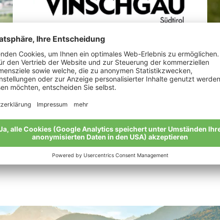
Perkmann Michael
Ta
“Di
Meine Geschichte
zuh
Mei
Alle Bio-Bauern im Überblick