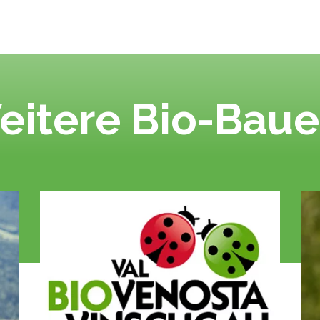
eitere Bio-Baue