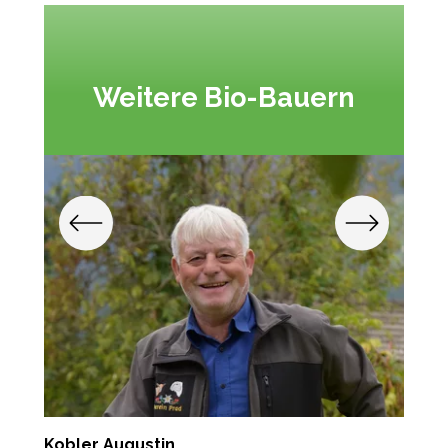
Weitere Bio-Bauern
Kobler Augustin
K