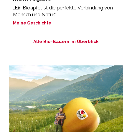
„Ein Bioapfel ist die perfekte Verbindung von
„
Mensch und Natur.“
M
Meine Geschichte
Alle Bio-Bauern im Überblick