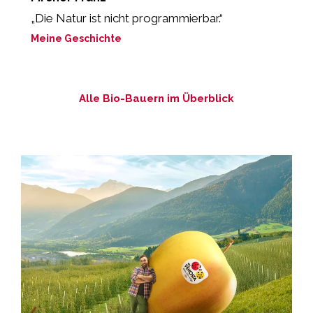
„Die Natur ist nicht programmierbar.“
„
Meine Geschichte
M
Alle Bio-Bauern im Überblick