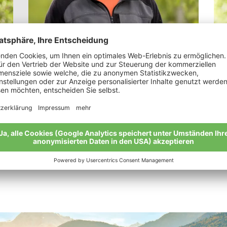
Bachmann Rudolf
Lu
„Im Bio-Anbau ist alles viel entspannter“
“Me
Lan
Meine Geschichte
Mei
Alle Bio-Bauern im Überblick