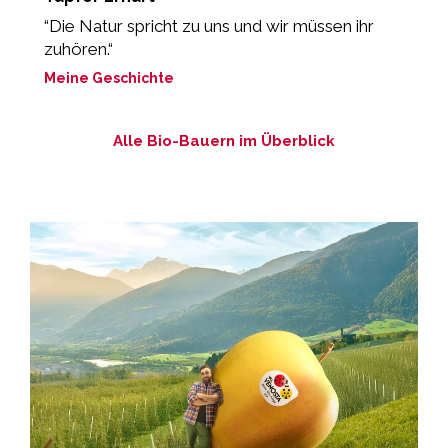
“Die Natur spricht zu uns und wir müssen ihr
„
zuhören.“
M
Meine Geschichte
Alle Bio-Bauern im Überblick