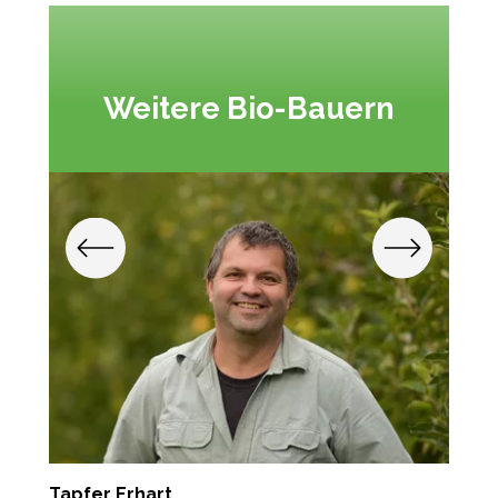
Weitere Bio-Bauern
Tapfer Erhart
H