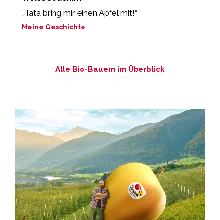
„Tata bring mir einen Apfel mit!“
"
r
Meine Geschichte
M
Alle Bio-Bauern im Überblick