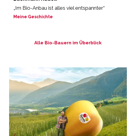
„Im Bio-Anbau ist alles viel entspannter“
“
L
Meine Geschichte
M
Alle Bio-Bauern im Überblick