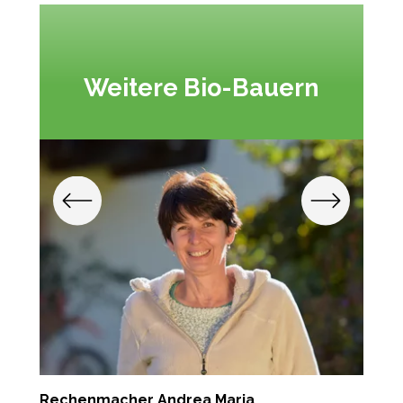
Weitere Bio-Bauern
Rechenmacher Andrea Maria
T