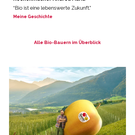
g
“Bio ist eine lebenswerte Zukunft.”
„
ei
Meine Geschichte
M
Alle Bio-Bauern im Überblick