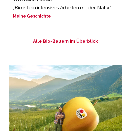
„Bio ist ein intensives Arbeiten mit der Natur.“
„
Meine Geschichte
M
Alle Bio-Bauern im Überblick