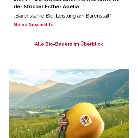
der Stricker Esther Adelia
"
B
„Bärenstarke Bio-Leistung am Bärenstall“
M
Meine Geschichte
Alle Bio-Bauern im Überblick