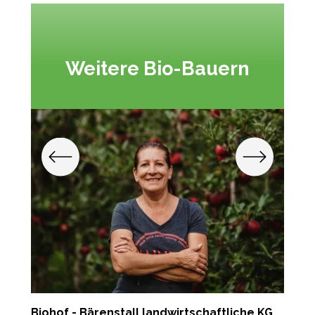
Weitere Bio-Bauern
Biohof - Bärenstall landwirtschaftliche KG
S