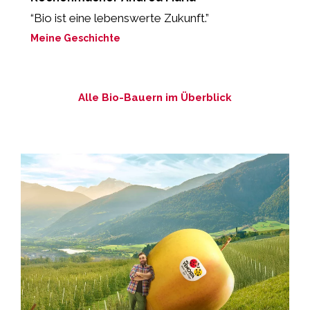
g
“Bio ist eine lebenswerte Zukunft.”
„
ei
Meine Geschichte
M
Alle Bio-Bauern im Überblick