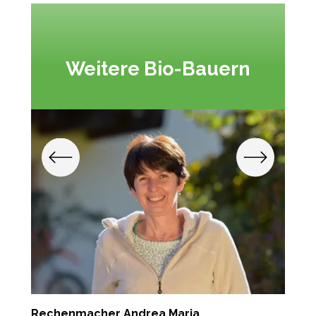
Weitere Bio-Bauern
Rechenmacher Andrea Maria
T