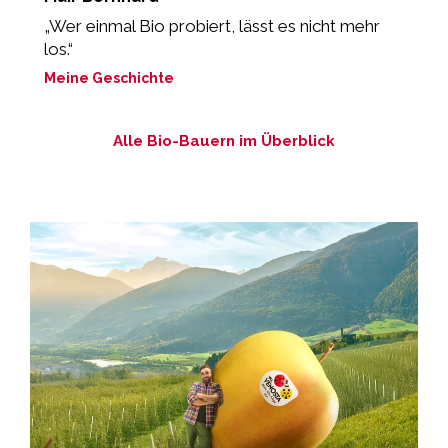
„Wer einmal Bio probiert, lässt es nicht mehr
„
los.“
M
Meine Geschichte
Alle Bio-Bauern im Überblick