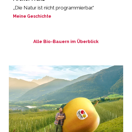
„Die Natur ist nicht programmierbar.“
„
Meine Geschichte
M
Alle Bio-Bauern im Überblick