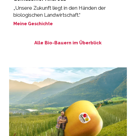
„Unsere Zukunft liegt in den Händen der
„
biologischen Landwirtschaft.“
M
Meine Geschichte
Alle Bio-Bauern im Überblick