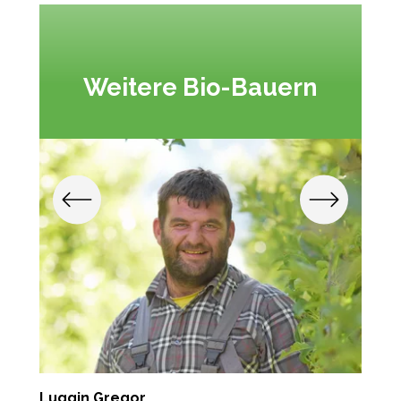
Weitere Bio-Bauern
Luggin Gregor
L