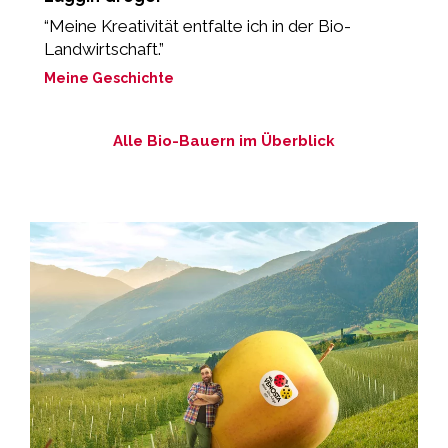
“Meine Kreativität entfalte ich in der Bio-
„
Landwirtschaft.”
g
Meine Geschichte
M
Alle Bio-Bauern im Überblick