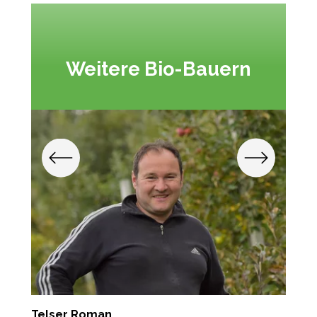
Weitere Bio-Bauern
Telser Roman
T