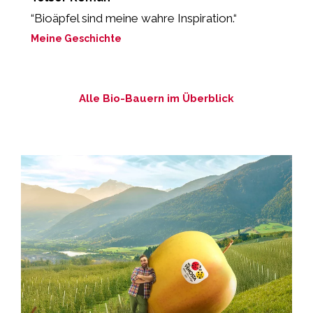
“Bioäpfel sind meine wahre Inspiration.“
„
Meine Geschichte
M
Alle Bio-Bauern im Überblick