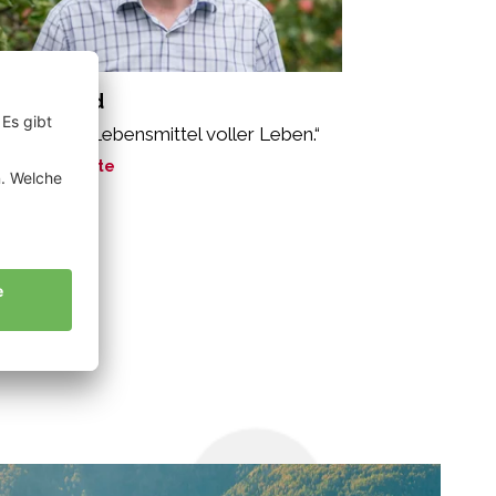
rner Alfred
oäpfel sind Lebensmittel voller Leben.“
ne Geschichte