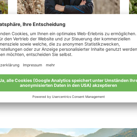
Thomann Martin
Ka
„Bio ist ein intensives Arbeiten mit der
„Bi
Natur.“
Mei
Meine Geschichte
Alle Bio-Bauern im Überblick