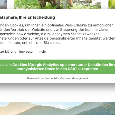
Schönweger Markus
Au
“Wir verdanken alles der Natur.”
„Bi
Meine Geschichte
Mei
Alle Bio-Bauern im Überblick