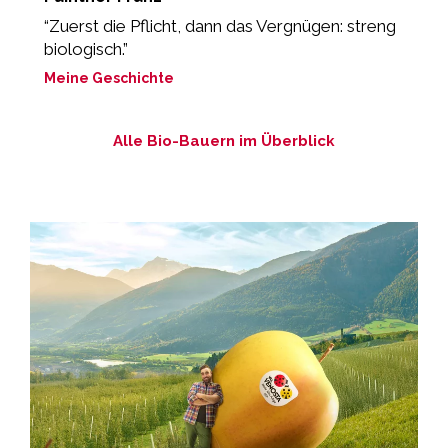
“Zuerst die Pflicht, dann das Vergnügen: streng
„
biologisch.”
ei
Meine Geschichte
M
Alle Bio-Bauern im Überblick