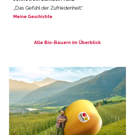
„Das Gefühl der Zufriedenheit.“
“
s
Meine Geschichte
M
Alle Bio-Bauern im Überblick