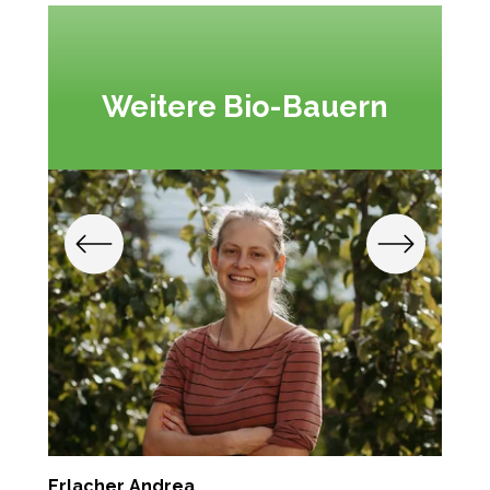
Weitere Bio-Bauern
Erlacher Andrea
K