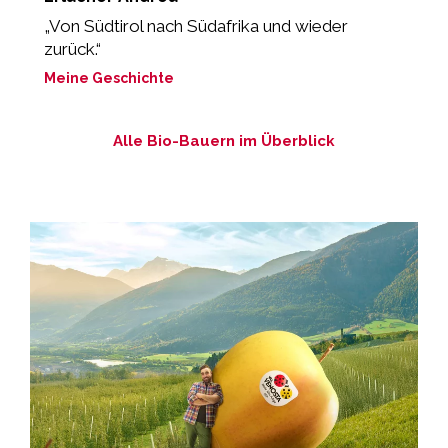
„Von Südtirol nach Südafrika und wieder
„
zurück.“
M
Meine Geschichte
M
Alle Bio-Bauern im Überblick