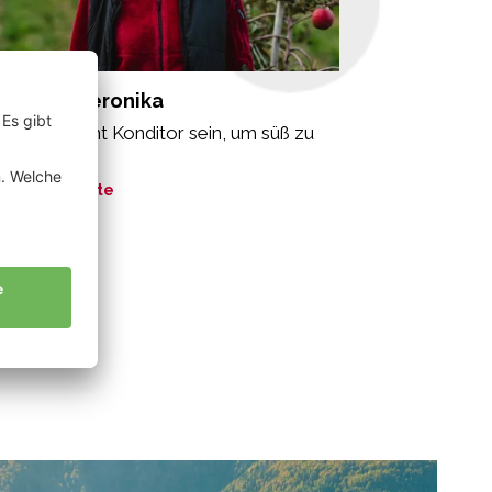
ppeiner Veronika
n muss nicht Konditor sein, um süß zu
en.“
ne Geschichte