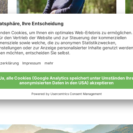
Klammsteiner Petra
Ta
„Was man langsam beobachten kann, kann
„Ma
man auch verstehen lernen.“
leb
Meine Geschichte
Mei
Alle Bio-Bauern im Überblick