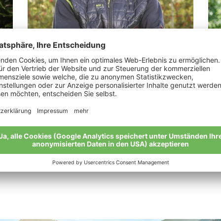
Spechtenhauser Stefan
Pe
r
"Ich möchte meinen Söhnen einen guten
„Al
Boden hinterlassen"
dür
“
Meine Geschichte
Mei
Alle Bio-Bauern im Überblick