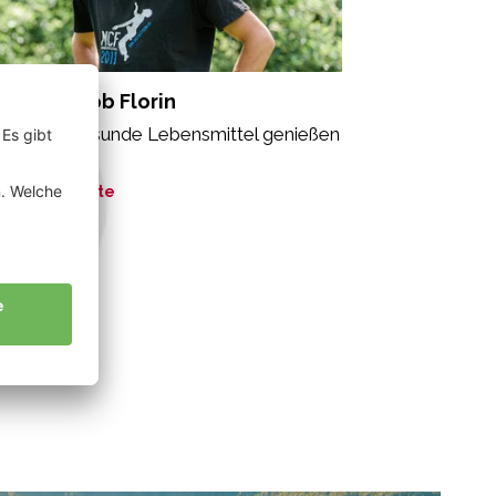
dross Jakob Florin
le sollen gesunde Lebensmittel genießen
fen“
ne Geschichte