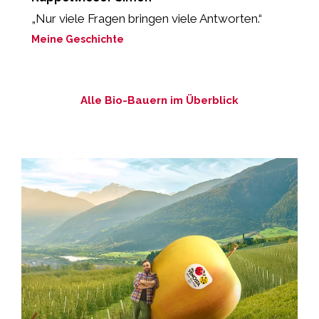
„Nur viele Fragen bringen viele Antworten.“
„
Meine Geschichte
M
Alle Bio-Bauern im Überblick