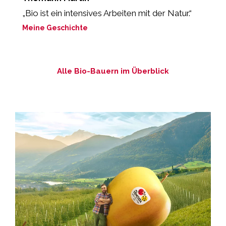
„Bio ist ein intensives Arbeiten mit der Natur.“
„
M
Meine Geschichte
M
Alle Bio-Bauern im Überblick