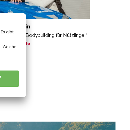
rcher Martin
r betreiben Bodybuilding für Nützlinge!“
ne Geschichte