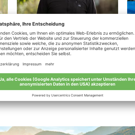
Mair Bernhard
Fo
„Wer einmal Bio probiert, lässt es nicht
„Wi
mehr los.“
Mei
Meine Geschichte
Alle Bio-Bauern im Überblick