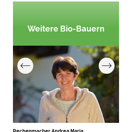
Weitere Bio-Bauern
Rechenmacher Andrea Maria
P