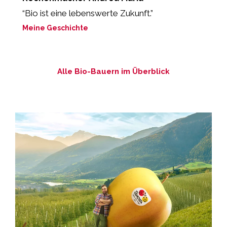
“Bio ist eine lebenswerte Zukunft.”
“
b
Meine Geschichte
M
Alle Bio-Bauern im Überblick