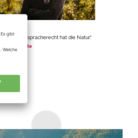
gl Florian
s große Mitspracherecht hat die Natur.“
ne Geschichte