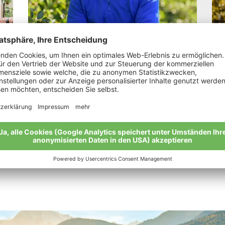
LesinaDebiasi Martin
Na
en“
„Von Gutem kommt Gutes: Bio ist eine
„Da
ganzheitliche Philosophie.“
Mei
Meine Geschichte
Alle Bio-Bauern im Überblick