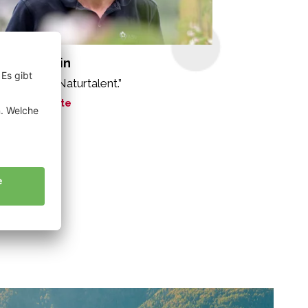
nzger Martin
e Äpfel. Ein Naturtalent.”
ne Geschichte