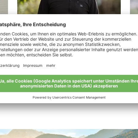
Mair Bernhard
Pi
e!“
„Wer einmal Bio probiert, lässt es nicht
“Di
mehr los.“
Mei
Meine Geschichte
Alle Bio-Bauern im Überblick