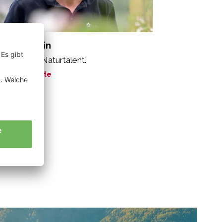
nzger Martin
e Äpfel. Ein Naturtalent.”
ne Geschichte