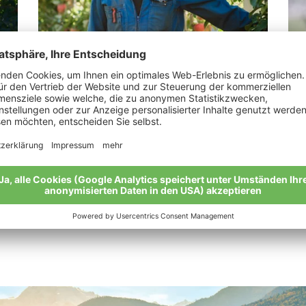
Metz Vinzenz
Pi
r
„Meine Enkelkinder werden mich mit
“Di
Neugier bombardieren.“
Mei
Meine Geschichte
Alle Bio-Bauern im Überblick