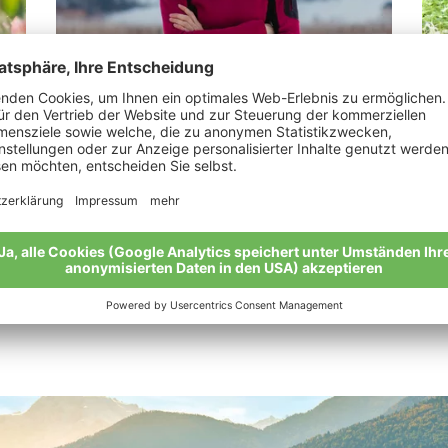
Stark Maria Luise
Sc
“Biologisch, überzeugt und glücklich.“
“Wi
Meine Geschichte
Mei
Alle Bio-Bauern im Überblick