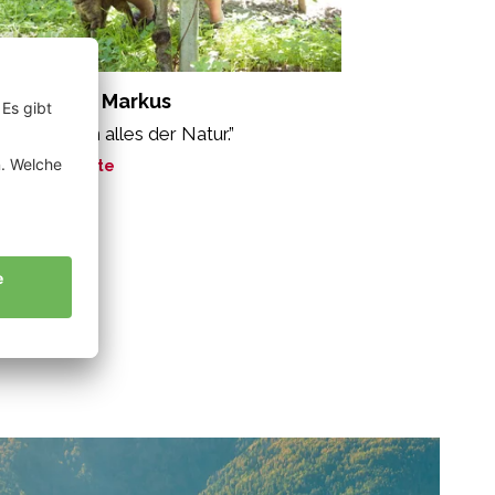
hönweger Markus
r verdanken alles der Natur.”
ne Geschichte