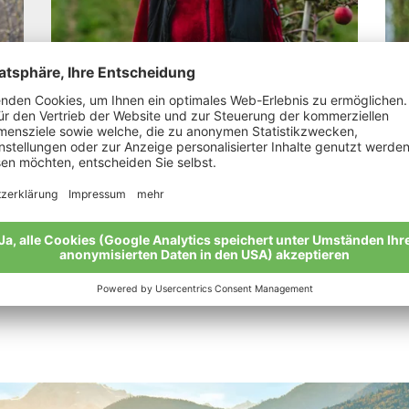
Tappeiner Veronika
Kl
„Man muss nicht Konditor sein, um süß zu
„Wa
leben.“
man
Meine Geschichte
Mei
Alle Bio-Bauern im Überblick