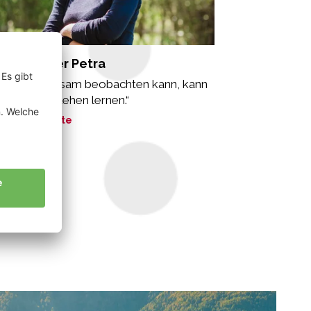
ammsteiner Petra
s man langsam beobachten kann, kann
 auch verstehen lernen.“
ne Geschichte