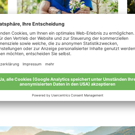
Gabl Kurt
Er
„Vater und Sohn.“
„Vo
zur
Meine Geschichte
Mei
Alle Bio-Bauern im Überblick