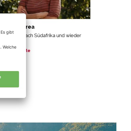
lacher Andrea
n Südtirol nach Südafrika und wieder
ück.“
ne Geschichte