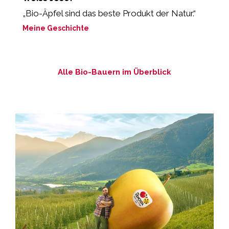
„Bio-Äpfel sind das beste Produkt der Natur.“
“
s
Meine Geschichte
M
Alle Bio-Bauern im Überblick