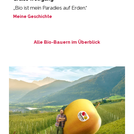
„Bio ist mein Paradies auf Erden.“
„
m
Meine Geschichte
M
Alle Bio-Bauern im Überblick