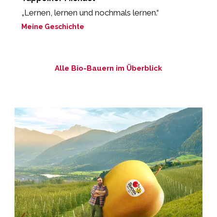
„Lernen, lernen und nochmals lernen.“
„
b
Meine Geschichte
M
Alle Bio-Bauern im Überblick