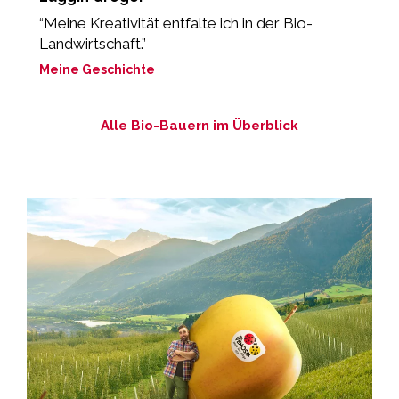
“Meine Kreativität entfalte ich in der Bio-
„
Landwirtschaft.”
M
Meine Geschichte
Alle Bio-Bauern im Überblick