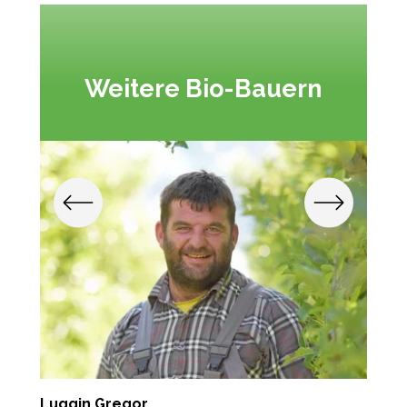
Weitere Bio-Bauern
Luggin Gregor
B