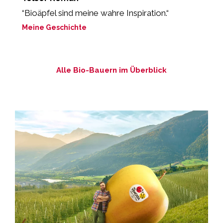
“Bioäpfel sind meine wahre Inspiration.“
„
b
Meine Geschichte
M
Alle Bio-Bauern im Überblick