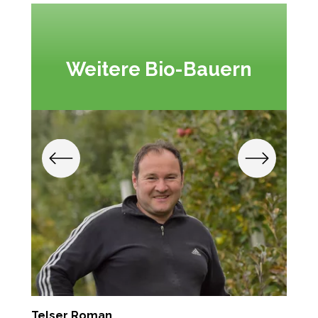
Weitere Bio-Bauern
Telser Roman
R