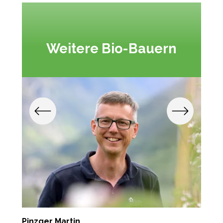
Weitere Bio-Bauern
Pinzger Martin
F