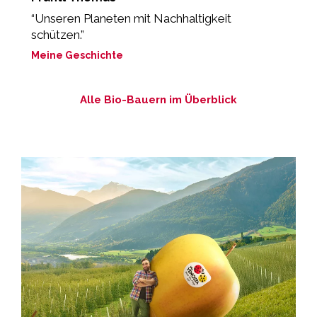
“Unseren Planeten mit Nachhaltigkeit
„
schützen.”
M
Meine Geschichte
Alle Bio-Bauern im Überblick