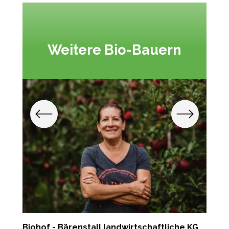
Weitere Bio-Bauern
Biohof - Bärenstall landwirtschaftliche KG
P