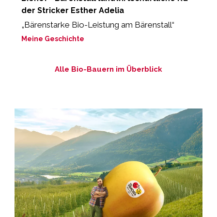
der Stricker Esther Adelia
„
d
„Bärenstarke Bio-Leistung am Bärenstall“
M
Meine Geschichte
Alle Bio-Bauern im Überblick