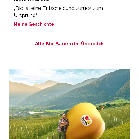
„Bio ist eine Entscheidung zurück zum
„
Ursprung.“
M
Meine Geschichte
Alle Bio-Bauern im Überblick