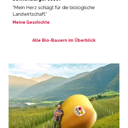
“Mein Herz schlägt für die biologische
“E
Landwirtschaft.”
M
Meine Geschichte
Alle Bio-Bauern im Überblick