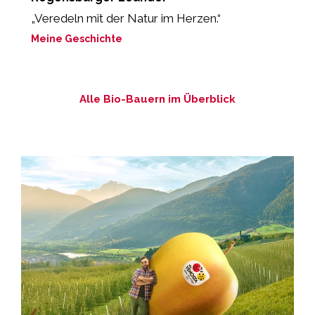
„Veredeln mit der Natur im Herzen.“
„
d
Meine Geschichte
M
Alle Bio-Bauern im Überblick