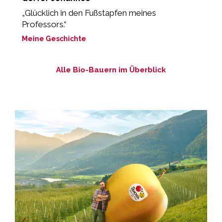
„Glücklich in den Fußstapfen meines
„
Professors.“
M
Meine Geschichte
Alle Bio-Bauern im Überblick