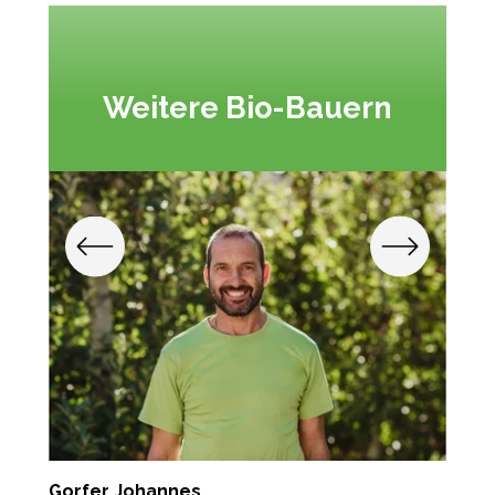
Weitere Bio-Bauern
Gorfer Johannes
K